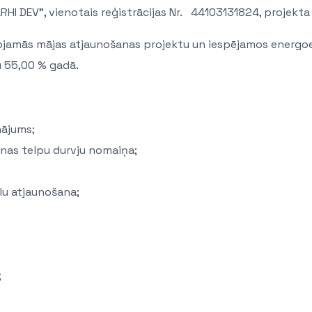
HI DEV”, vienotais reģistrācijas Nr. 44103131824, projekta v
vojamās mājas atjaunošanas projektu un iespējamos energo
u 55,00 % gadā.
nājums;
nas telpu durvju nomaiņa;
lu atjaunošana;
;