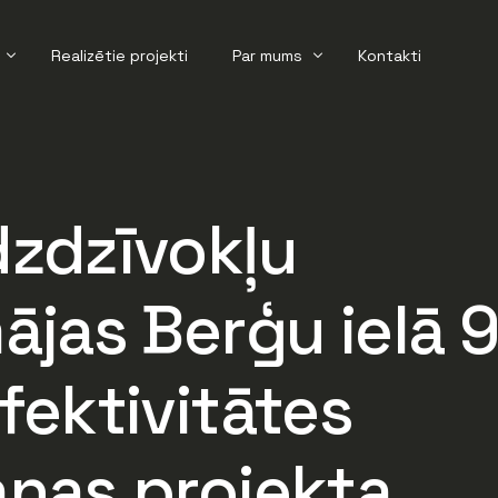
Realizētie projekti
Par mums
Kontakti
āte
Aktualitātes
zdzīvokļu
ršana
jas Berģu ielā 9
fektivitātes
nas projekta