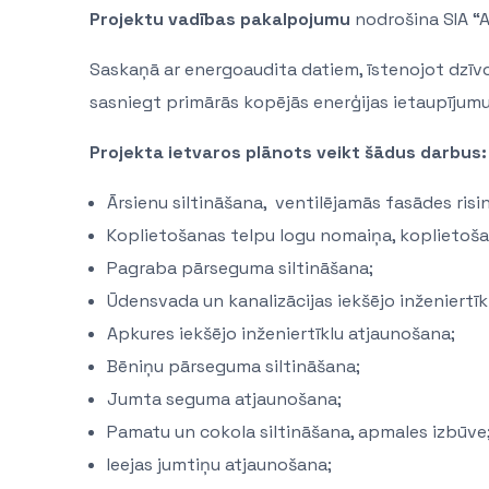
Projektu vadības pakalpojumu
nodrošina SIA “AR
Saskaņā ar energoaudita datiem, īstenojot dzī
sasniegt primārās kopējās enerģijas ietaupījum
Projekta ietvaros plānots veikt šādus darbus:
Ārsienu siltināšana, ventilējamās fasādes risi
Koplietošanas telpu logu nomaiņa, koplietoša
Pagraba pārseguma siltināšana;
Ūdensvada un kanalizācijas iekšējo inženiertīk
Apkures iekšējo inženiertīklu atjaunošana;
Bēniņu pārseguma siltināšana;
Jumta seguma atjaunošana;
Pamatu un cokola siltināšana, apmales izbūve
Ieejas jumtiņu atjaunošana;