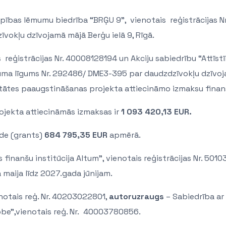
kopības lēmumu biedrība “BRĢU 9”, vienotais reģistrācijas 
okļu dzīvojamā mājā Berģu ielā 9, Rīgā.
reģistrācijas Nr. 40008128194 un Akciju sabiedrību “Attīstī
vuma līgums Nr. 292486/ DME3-395 par daudzdzīvokļu dzīvoja
ātes paaugstināšanas projekta attiecināmo izmaksu finan
rojekta attiecināmās izmaksas ir
1 093 420,13
EUR.
ide (grants)
684 795,35 EUR
apmērā.
s finanšu institūcija Altum”, vienotais reģistrācijas Nr. 501
maija līdz 2027.gada jūnijam.
enotais reģ. Nr. 40203022801,
autoruzraugs
– Sabiedrība ar 
lobe”,vienotais reģ. Nr. 40003780856.