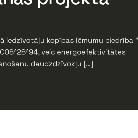
īgā iedzīvotāju kopības lēmumu biedrība
40008128194, veic energoefektivitātes
enošanu daudzdzīvokļu […]