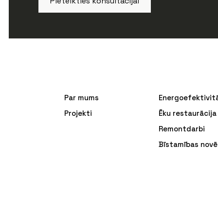
Pieteikties konsultācijai
Par mums
Energoefektivit
Projekti
Ēku restaurācija
Remontdarbi
Bīstamības novē