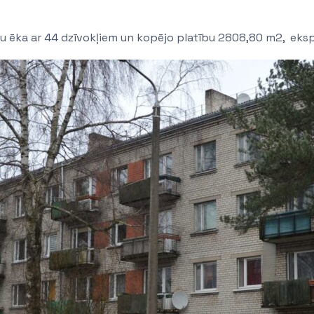
tāvu ēka ar 44 dzīvokļiem un kopējo platību 2808,80 m2, eks