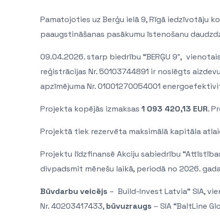
Pamatojoties uz Berģu ielā 9, Rīgā iedzīvotāju 
paaugstināšanas pasākumu īstenošanu daudzdzīv
09.04.2026. starp biedrību “BERĢU 9″, vienotais 
reģistrācijas Nr. 50103744891 ir noslēgts aizde
apzīmējuma Nr. 01001270054001 energoefektivit
Projekta kopējās izmaksas
1 093 420,13
EUR
. P
Projektā tiek rezervēta maksimālā kapitāla atla
Projektu līdzfinansē Akciju sabiedrību “Attīstība
divpadsmit mēnešu laikā, periodā no 2026. gada 
Būvdarbu veicējs
– Build-Invest Latvia” SIA, vi
Nr. 40203417433,
būvuzraugs
– SIA “BaltLine G