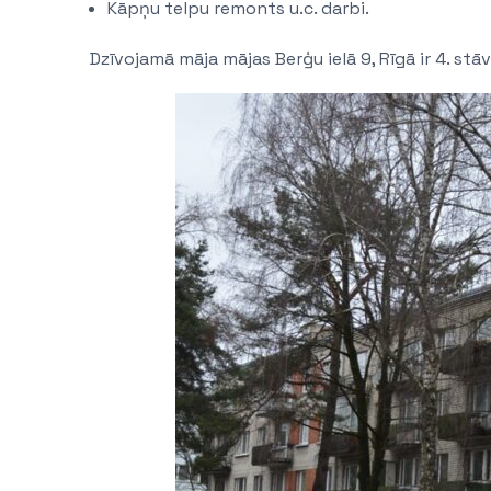
Kāpņu telpu remonts u.c. darbi.
Dzīvojamā māja mājas Berģu ielā 9, Rīgā ir 4. s