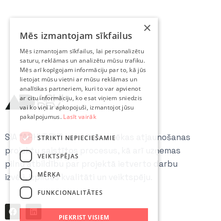
×
Mēs izmantojam sīkfailus
Mēs izmantojam sīkfailus, lai personalizētu
saturu, reklāmas un analizētu mūsu trafiku.
Mēs arī kopīgojam informāciju par to, kā jūs
lietojat mūsu vietni ar mūsu reklāmas un
analītikas partneriem, kuri to var apvienot
ar citu informāciju, ko esat viņiem sniedzis
vai ko viņi ir apkopojuši, izmantojot jūsu
pakalpojumus.
Lasīt vairāk
SIA “ARHI DEV” veic visus ar ēkas atjaunošanas
STRIKTI NEPIECIEŠAMIE
projektu saistītos procesus, kā arī uzņemas
VEIKTSPĒJAS
pilnu atbildību par projektā ietverto darbu
MĒRĶA
izvēli, izpildes kvalitāti un veiktspēju.
FUNKCIONALITĀTES
PIEKRIST VISIEM