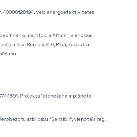
Nr. 40008128194, veic energoefektivitātes
bas finanšu institūcija Altum”, vienotais
mās mājas Berģu ielā 9, Rīgā, kadastra
sēšanu.
03744891.
Projekta īstenošana ir plānota
ierobežotu atbildību “Sensibil”, vienotais reģ.