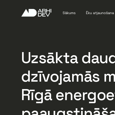
Sākums
Ēku atjaunošana
Energoefektivit
Ēku restaurācija
Uzsākta daud
Remontdarbi
Bīstamības novē
dzīvojamās mā
Rīgā energoe
paaugstināša