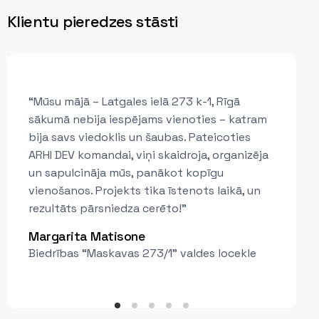
Klientu pieredzes stāsti
“Mūsu mājā – Latgales ielā 273 k-1, Rīgā
sākumā nebija iespējams vienoties – katram
“Mūsu mājas Rīgas ielā 16, Ropažos lielākais
bija savs viedoklis un šaubas. Pateicoties
izaicinājums bija dažādu iedzīvotāju interešu
un finansiālo iespēju saskaņošana. ARHI DEV
ARHI DEV komandai, viņi skaidroja, organizēja
organizēja vairākas sapulces, pacietīgi
skaidroja procesu un atrada risinājumu, kas
un sapulcināja mūs, panākot kopīgu
apmierināja visus. Rezultātā māja tika
renovēta, un mēs esam pateicīgi par viņu
vienošanos. Projekts tika īstenots laikā, un
profesionalitāti.”
rezultāts pārsniedza cerēto!”
Nauris Liepnieks
Dzīvokļu īpašnieku Biedrība "12 BRILJANTI"
valdes loceklis
Margarita Matisone
Biedrības “Maskavas 273/1” valdes locekle