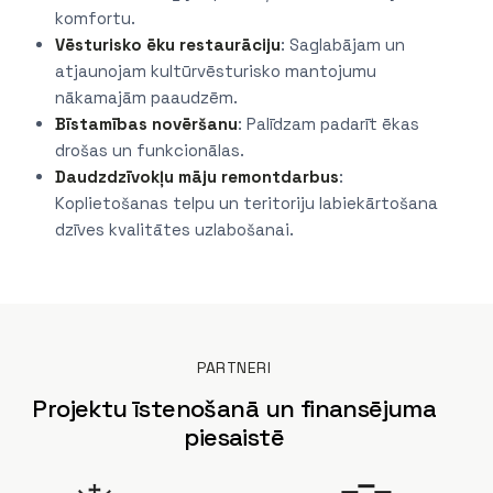
komfortu.
Vēsturisko ēku restaurāciju
: Saglabājam un
atjaunojam kultūrvēsturisko mantojumu
nākamajām paaudzēm.
Bīstamības novēršanu
: Palīdzam padarīt ēkas
drošas un funkcionālas.
Daudzdzīvokļu māju remontdarbus
:
Koplietošanas telpu un teritoriju labiekārtošana
dzīves kvalitātes uzlabošanai.
PARTNERI
Projektu īstenošanā un finansējuma
piesaistē