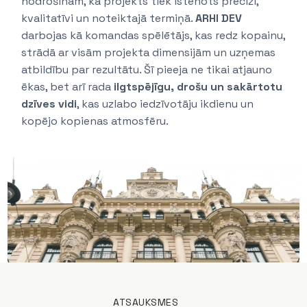
nodrošinām, ka projekts tiek īstenots precīzi,
kvalitatīvi un noteiktajā termiņā.
ARHI DEV
darbojas kā komandas spēlētājs, kas redz kopainu,
strādā ar visām projekta dimensijām un uzņemas
atbildību par rezultātu. Šī pieeja ne tikai atjauno
ēkas, bet arī rada
ilgtspējīgu, drošu un sakārtotu
dzīves vidi
, kas uzlabo iedzīvotāju ikdienu un
kopējo kopienas atmosfēru.
ATSAUKSMES