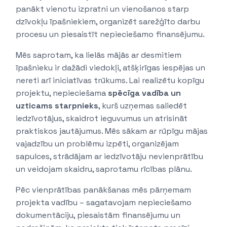
panākt vienotu izpratni un vienošanos starp
dzīvokļu īpašniekiem, organizēt sarežģīto darbu
procesu un piesaistīt nepieciešamo finansējumu.
Mēs saprotam, ka lielās mājās ar desmitiem
īpašnieku ir dažādi viedokļi, atšķirīgas iespējas un
nereti arī iniciatīvas trūkums. Lai realizētu kopīgu
projektu, nepieciešama
spēcīga vadība un
uzticams starpnieks
, kurš uzņemas saliedēt
iedzīvotājus, skaidrot ieguvumus un atrisināt
praktiskos jautājumus. Mēs sākam ar rūpīgu mājas
vajadzību un problēmu izpēti, organizējam
sapulces, strādājam ar iedzīvotāju nevienprātību
un veidojam skaidru, saprotamu rīcības plānu.
Pēc vienprātības panākšanas mēs pārņemam
projekta vadību – sagatavojam nepieciešamo
dokumentāciju, piesaistām finansējumu un