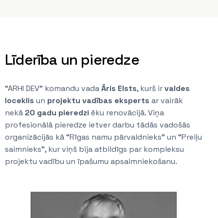
Līderība un pieredze
“ARHI DEV” komandu vada
Āris Elsts
, kurš ir
valdes
loceklis
un
projektu vadības eksperts
ar vairāk
nekā
20 gadu pieredzi
ēku renovācijā. Viņa
profesionālā pieredze ietver darbu tādās vadošās
organizācijās kā “Rīgas namu pārvaldnieks” un “Preiļu
saimnieks”, kur viņš bija atbildīgs par kompleksu
projektu vadību un īpašumu apsaimniekošanu.