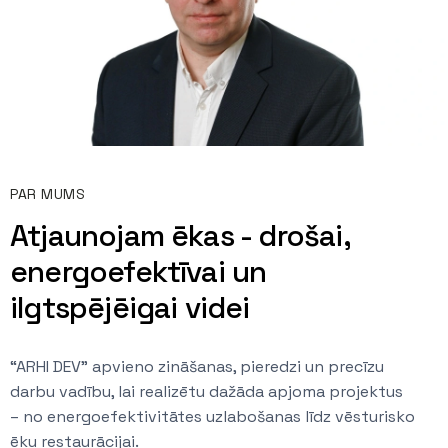
PAR MUMS
Atjaunojam ēkas - drošai,
energoefektīvai un
ilgtspējēigai videi
“ARHI DEV” apvieno zināšanas, pieredzi un precīzu
darbu vadību, lai realizētu dažāda apjoma projektus
– no energoefektivitātes uzlabošanas līdz vēsturisko
ēku restaurācijai.