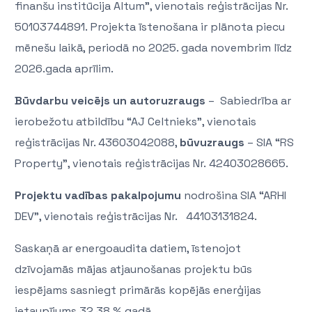
finanšu institūcija Altum”, vienotais reģistrācijas Nr.
50103744891.
Projekta īstenošana ir plānota piecu
mēnešu laikā, periodā no 2025. gada novembrim līdz
2026.gada aprīlim.
Būvdarbu veicējs un autoruzraugs
– Sabiedrība ar
ierobežotu atbildību “AJ Celtnieks”, vienotais
reģistrācijas Nr. 43603042088,
būvuzraugs
– SIA “RS
Property”, vienotais reģistrācijas Nr. 42403028665.
Projektu vadības pakalpojumu
nodrošina SIA “ARHI
DEV”, vienotais reģistrācijas Nr. 44103131824.
Saskaņā ar energoaudita datiem, īstenojot
dzīvojamās mājas atjaunošanas projektu būs
iespējams sasniegt primārās kopējās enerģijas
ietaupījums 32,38 % gadā.