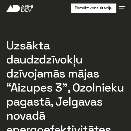
Pieteikt konsultāciju
Uzsākta
daudzdzīvokļu
dzīvojamās mājas
“Aizupes 3”, Ozolnieku
pagastā, Jelgavas
novadā
energoefektivitātes