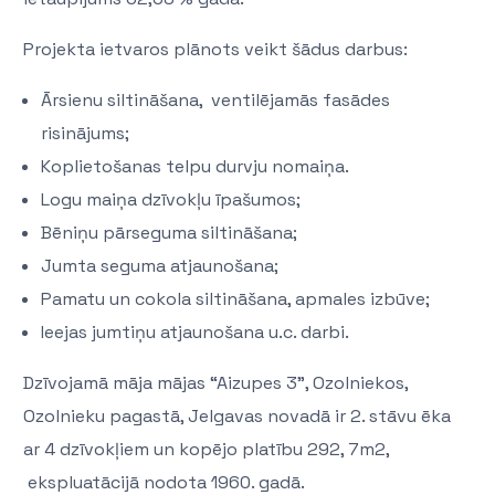
Projekta ietvaros plānots veikt šādus darbus:
Ārsienu siltināšana, ventilējamās fasādes
risinājums;
Koplietošanas telpu durvju nomaiņa.
Logu maiņa dzīvokļu īpašumos;
Bēniņu pārseguma siltināšana;
Jumta seguma atjaunošana;
Pamatu un cokola siltināšana, apmales izbūve;
Ieejas jumtiņu atjaunošana u.c. darbi.
Dzīvojamā māja mājas “Aizupes 3”, Ozolniekos,
Ozolnieku pagastā, Jelgavas novadā ir 2. stāvu ēka
ar 4 dzīvokļiem un kopējo platību 292, 7m2,
ekspluatācijā nodota 1960. gadā.