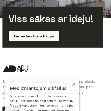
Viss sākas ar ideju!
Pieteikties konsultācijai
SIA “ARHI DEV” veic visus ar ēkas atjaunošanas projektu
×
saistītos procesus, kā arī uzņemas pilnu atbildību par
Mēs izmantojam sīkfailus
projektā ietverto darbu izvēli, izpildes kvalitāti un
Mēs izmantojam sīkfailus, lai personalizētu
veiktspēju.
saturu, reklāmas un analizētu mūsu trafiku.
Mēs arī kopīgojam informāciju par to, kā jūs
lietojat mūsu vietni ar mūsu reklāmas un