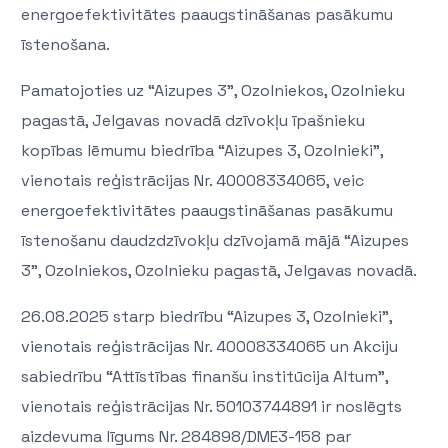
energoefektivitātes paaugstināšanas pasākumu
īstenošana.
Pamatojoties uz “Aizupes 3”, Ozolniekos, Ozolnieku
pagastā, Jelgavas novadā dzīvokļu īpašnieku
kopības lēmumu biedrība “Aizupes 3, Ozolnieki”,
vienotais reģistrācijas Nr. 40008334065, veic
energoefektivitātes paaugstināšanas pasākumu
īstenošanu daudzdzīvokļu dzīvojamā mājā “Aizupes
3”, Ozolniekos, Ozolnieku pagastā, Jelgavas novadā.
26.08.2025 starp biedrību “Aizupes 3, Ozolnieki”,
vienotais reģistrācijas Nr. 40008334065 un Akciju
sabiedrību “Attīstības finanšu institūcija Altum”,
vienotais reģistrācijas Nr. 50103744891 ir noslēgts
aizdevuma līgums Nr. 284898/DME3-158 par