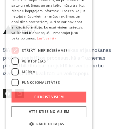
saturu, reklāmas un analizētu mūsu trafiku.
Mēs arī kopīgojam informāciju par to, kā jūs
lietojat mūsu vietni ar mūsu reklāmas un
analītikas partneriem, kuri to var apvienot
ar citu informāciju, ko esat viņiem sniedzis
vai ko viņi ir apkopojuši, izmantojot jūsu
pakalpojumus.
Lasīt vairāk
SIA “ARHI DEV” veic visus ar ēkas atjaunošanas
STRIKTI NEPIECIEŠAMIE
projektu saistītos procesus, kā arī uzņemas
VEIKTSPĒJAS
pilnu atbildību par projektā ietverto darbu
MĒRĶA
izvēli, izpildes kvalitāti un veiktspēju.
FUNKCIONALITĀTES
PIEKRIST VISIEM
ATTEIKTIES NO VISIEM
RĀDĪT DETAĻAS