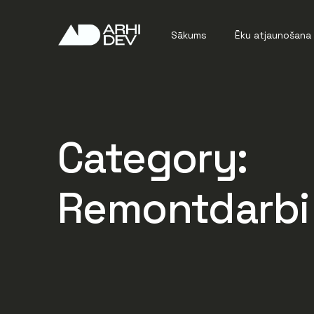
Sākums
Ēku atjaunošana
Energoefektivit
Ēku restaurācija
Category:
Remontdarbi
Bīstamības novē
Remontdarbi