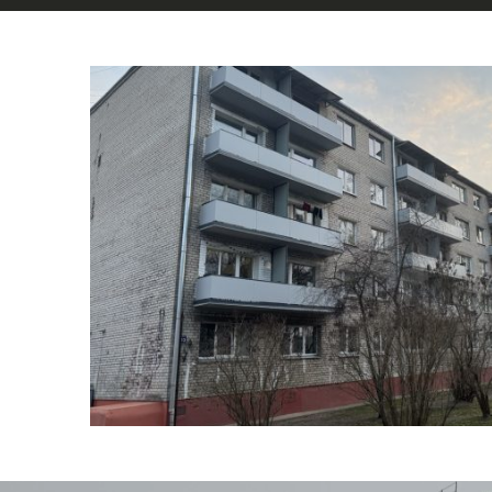
Balvu iela 13, Rīga
Bīstamības novēršana • Remontdarbi