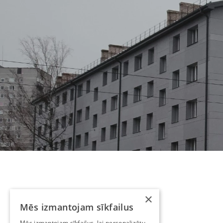
×
Mēs izmantojam sīkfailus
Mēs izmantojam sīkfailus, lai personalizētu