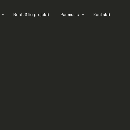
Realizētie projekti
Par mums
Kontakti
āte
Aktualitātes
ršana