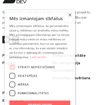
SIA “ARHI DEV” veic visus ar ēkas atjaunošanas projektu
×
saistītos procesus, kā arī uzņemas pilnu atbildību par
Mēs izmantojam sīkfailus
projektā ietverto darbu izvēli, izpildes kvalitāti un
Mēs izmantojam sīkfailus, lai personalizētu
veiktspēju.
saturu, reklāmas un analizētu mūsu trafiku.
Mēs arī kopīgojam informāciju par to, kā jūs
lietojat mūsu vietni ar mūsu reklāmas un
analītikas partneriem, kuri to var apvienot
ar citu informāciju, ko esat viņiem sniedzis
vai ko viņi ir apkopojuši, izmantojot jūsu
Par mums
Energoefektivitāte
pakalpojumus.
Lasīt vairāk
Projekti
Ēku restaurācija
STRIKTI NEPIECIEŠAMIE
Remontdarbi
VEIKTSPĒJAS
Bīstamības novēršana
MĒRĶA
Privātuma politika
FUNKCIONALITĀTES
Konsultācija
PIEKRIST VISIEM