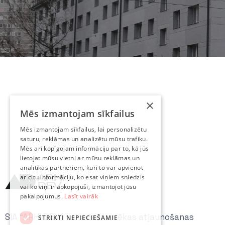
×
Mēs izmantojam sīkfailus
Mēs izmantojam sīkfailus, lai personalizētu
saturu, reklāmas un analizētu mūsu trafiku.
Mēs arī kopīgojam informāciju par to, kā jūs
lietojat mūsu vietni ar mūsu reklāmas un
analītikas partneriem, kuri to var apvienot
ar citu informāciju, ko esat viņiem sniedzis
vai ko viņi ir apkopojuši, izmantojot jūsu
pakalpojumus.
Lasīt vairāk
SIA “ARHI DEV” veic visus ar ēkas atjaunošanas
STRIKTI NEPIECIEŠAMIE