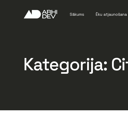
Sākums
Ēku atjaunošana
Energoefektivit
Ēku restaurācija
Kategorija:
Ci
Remontdarbi
Bīstamības novē