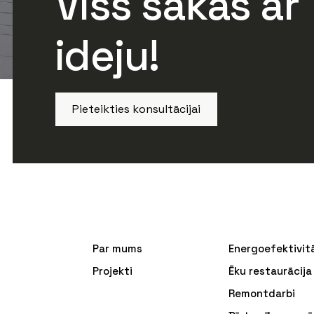
Viss sākas ar
ideju!
Pieteikties konsultācijai
Par mums
Energoefektivit
Projekti
Ēku restaurācija
Remontdarbi