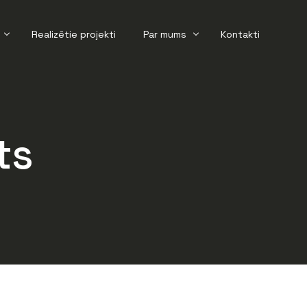
Realizētie projekti
Par mums
Kontakti
āte
Aktualitātes
ts
ršana