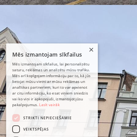
×
Mēs izmantojam sīkfailus
Mēs izmantojam sīkfailus, lai personalizētu
saturu, reklāmas un analizētu mūsu trafiku.
Mēs arī kopīgojam informāciju par to, kā jūs
lietojat mūsu vietni ar mūsu reklāmas un
analītikas partneriem, kuri to var apvienot
ar citu informāciju, ko esat viņiem sniedzis
vai ko viņi ir apkopojuši, izmantojot jūsu
pakalpojumus.
Lasīt vairāk
STRIKTI NEPIECIEŠAMIE
VEIKTSPĒJAS