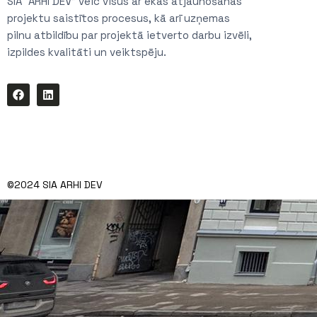
SIA “ARHI DEV” veic visus ar ēkas atjaunošanas
projektu saistītos procesus, kā arī uzņemas
pilnu atbildību par projektā ietverto darbu izvēli,
izpildes kvalitāti un veiktspēju.
©2024 SIA ARHI DEV